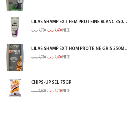
LILAS SHAMP EXT FEM PROTEINE BLANC 350ML
د.ت
4,780
د.ت
4,490
PIECE
LILAS SHAMP EXT HOM PROTEINE GRIS 350ML
د.ت
4,780
د.ت
4,490
PIECE
CHIPS-UP SEL 75GR
د.ت
3,000
د.ت
2,700
PIECE