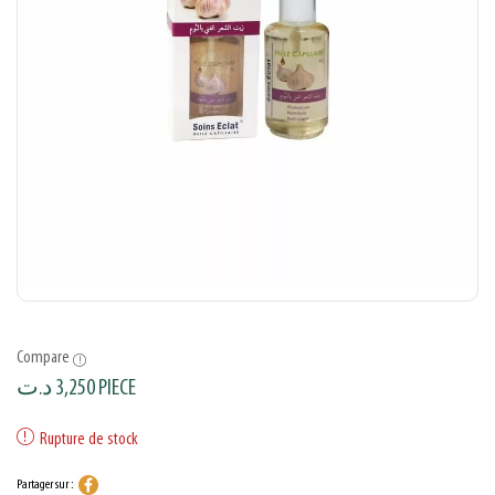
Compare
د.ت
3,250
PIECE
Rupture de stock
Partager sur :