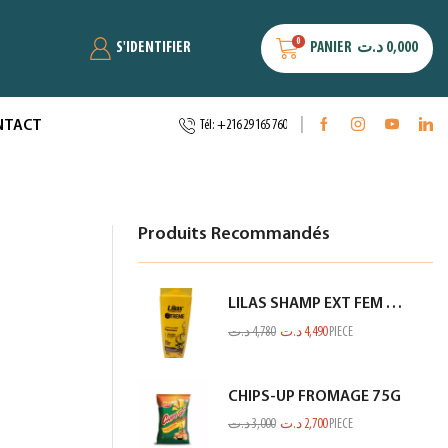
0
S'IDENTIFIER
PANIER
د.ت
0,000
NTACT
Tél: +216 29 165 760
Produits Recommandés
LILAS SHAMP EXT FEM SEC ET ABIME JAUNE 350ML
د.ت
4,780
د.ت
4,490
PIECE
CHIPS-UP FROMAGE 75G
د.ت
3,000
د.ت
2,700
PIECE