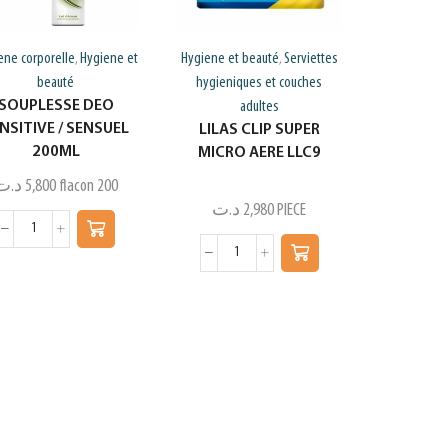
ene corporelle
Hygiene et
Hygiene et beauté
Serviettes
,
,
beauté
hygieniques et couches
SOUPLESSE DEO
adultes
NSITIVE / SENSUEL
LILAS CLIP SUPER
200ML
MICRO AERE LLC9
د.ت
5,800
flacon 200
د.ت
2,980
PIECE