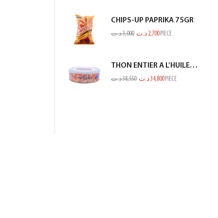
CHIPS-UP PAPRIKA 75GR
د.ت
3,000
د.ت
2,700
PIECE
THON ENTIER A L’HUILE D’OLIVE SIDI DAOUD 950G
د.ت
38,550
د.ت
34,800
PIECE