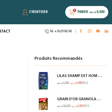
0
S'IDENTIFIER
PANIER
د.ت
0,000
NTACT
Tél: +216 29 165 760
Produits Recommandés
LILAS SHAMP EXT HOM ANTI PEL MENTHE BLEU 350ML
د.ت
4,780
د.ت
4,490
PIECE
GRAIN D'OR GRANOLA CHOCO BANANE 300GR
د.ت
10,250
د.ت
6,950
PIECE