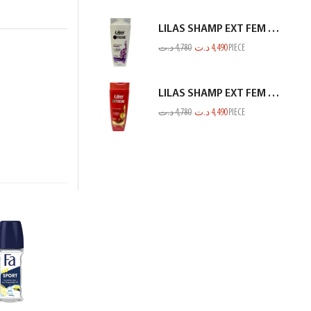
LILAS SHAMP EXT FEM PROTEINE BLANC 350ML
د.ت
4,780
د.ت
4,490
PIECE
LILAS SHAMP EXT FEM COL OU MECH ROUGE 350ML
د.ت
4,780
د.ت
4,490
PIECE