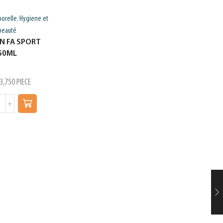
porelle
Hygiene et
Hygiene et beauté
Serviettes
,
,
beauté
hygieniques et couches
N FA SPORT
adultes
50ML
LILAS CLIP ULTRA DE 9
3,750
PIECE
د.ت
3,580
PIECE