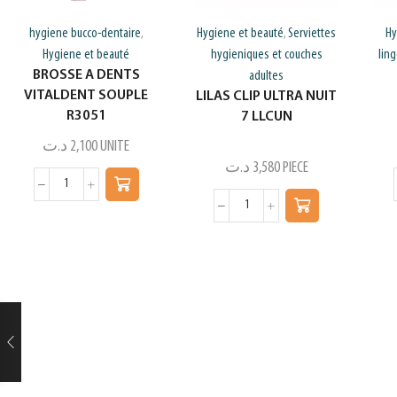
hygiene bucco-dentaire
Hygiene et beauté
Serviettes
Hy
,
,
Hygiene et beauté
hygieniques et couches
lin
BROSSE A DENTS
adultes
VITALDENT SOUPLE
LILAS CLIP ULTRA NUIT
R3051
7 LLCUN
د.ت
2,100
UNITE
د.ت
3,580
PIECE