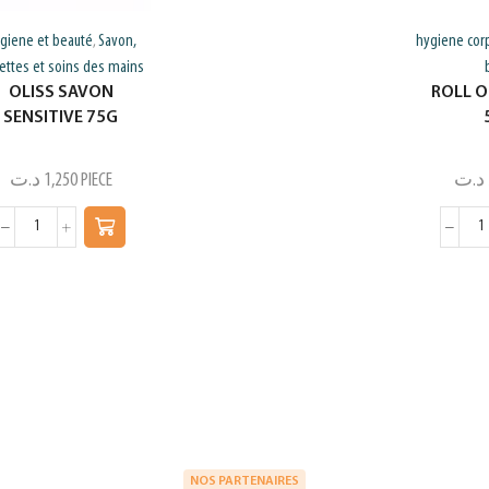
giene et beauté
Savon,
hygiene cor
,
gettes et soins des mains
OLISS SAVON
ROLL O
SENSITIVE 75G
د.ت
1,250
PIECE
د.ت
NOS PARTENAIRES