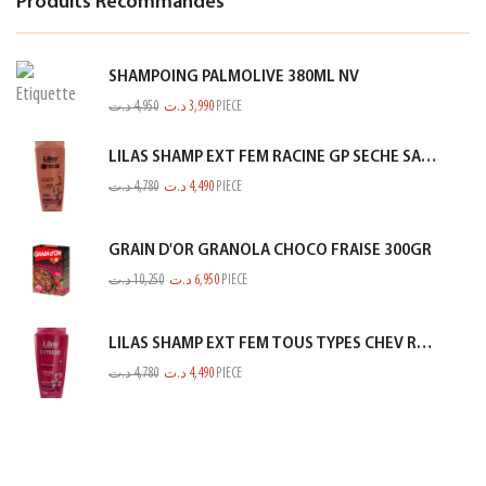
Produits Recommandés
SHAMPOING PALMOLIVE 380ML NV
د.ت
4,950
د.ت
3,990
PIECE
LILAS SHAMP EXT FEM RACINE GP SECHE SAUMON 350ML
د.ت
4,780
د.ت
4,490
PIECE
GRAIN D'OR GRANOLA CHOCO FRAISE 300GR
د.ت
10,250
د.ت
6,950
PIECE
LILAS SHAMP EXT FEM TOUS TYPES CHEV ROSE 350ML
د.ت
4,780
د.ت
4,490
PIECE