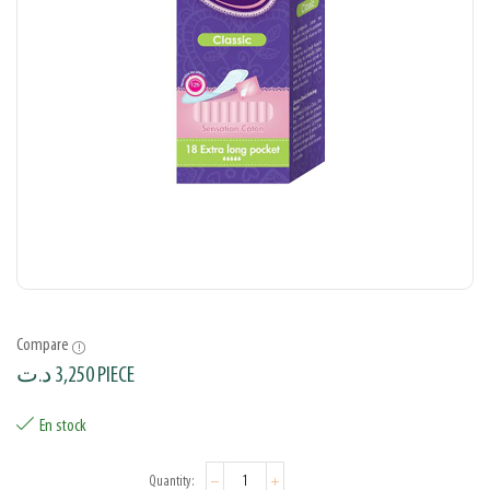
Compare
د.ت
3,250
PIECE
En stock