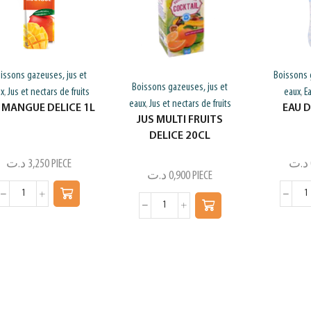
issons gazeuses, jus et
Boissons 
Boissons gazeuses, jus et
ux
Jus et nectars de fruits
eaux
E
,
,
eaux
Jus et nectars de fruits
,
 MANGUE DELICE 1L
EAU D
JUS MULTI FRUITS
DELICE 20CL
د.ت
3,250
PIECE
د.ت
د.ت
0,900
PIECE