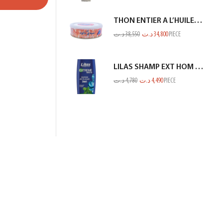
THON ENTIER A L’HUILE D’OLIVE SIDI DAOUD 950G
د.ت
38,550
د.ت
34,800
PIECE
LILAS SHAMP EXT HOM ANTI PEL MENTHE BLEU 350ML
د.ت
4,780
د.ت
4,490
PIECE