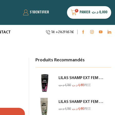
0
S'IDENTIFIER
PANIER
د.ت
0,000
NTACT
Tél: +216 29 165 760
Produits Recommandés
LILAS SHAMP EXT FEM CHEV NOIR 350ML
د.ت
4,780
د.ت
4,490
PIECE
LILAS SHAMP EXT FEM FIN ET FRAGILE BLANC 350ML
د.ت
4,780
د.ت
4,490
PIECE