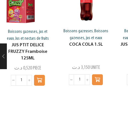
Boissons gazeuses
Boissons
Bo
,
Boissons gazeuses, jus et
gazeuses, jus et eaux
ea
eaux
Jus et nectars de fruits
,
COCA COLA 1.5L
JUS
JUS PTIT DELICE
FRUZZY Framboise
125ML
د.ت
3,150
UNITE
د.ت
0,520
PIECE