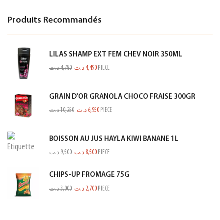
Produits Recommandés
LILAS SHAMP EXT FEM CHEV NOIR 350ML
د.ت
4,780
د.ت
4,490
PIECE
GRAIN D'OR GRANOLA CHOCO FRAISE 300GR
د.ت
10,250
د.ت
6,950
PIECE
BOISSON AU JUS HAYLA KIWI BANANE 1L
د.ت
9,500
د.ت
8,500
PIECE
CHIPS-UP FROMAGE 75G
د.ت
3,000
د.ت
2,700
PIECE