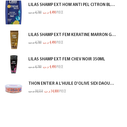
LILAS SHAMP EXT HOM ANTI PEL CITRON BLEU 350ML
د.ت
4,780
د.ت
4,490
PIECE
LILAS SHAMP EXT FEM KERATINE MARRON GOLD 350ML
د.ت
4,780
د.ت
4,490
PIECE
LILAS SHAMP EXT FEM CHEV NOIR 350ML
د.ت
4,780
د.ت
4,490
PIECE
THON ENTIER A L’HUILE D’OLIVE SIDI DAOUD 950G
د.ت
38,550
د.ت
34,800
PIECE