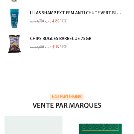
LILAS SHAMP EXT FEM ANTI CHUTE VERT BLEUTE 350ML
د.ت
4,780
د.ت
4,490
PIECE
CHIPS BUGLES BARBECUE 75GR
د.ت
4,650
د.ت
4,185
PIECE
NOS PARTENAIRES
VENTE PAR MARQUES