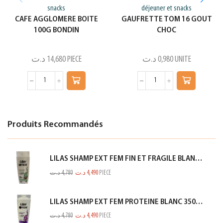
snacks
déjeuner et snacks
CAFE AGGLOMERE BOITE
GAUFRETTE TOM 16 GOUT
100G BONDIN
CHOC
د.ت
14,680
PIECE
د.ت
0,980
UNITE
Produits Recommandés
LILAS SHAMP EXT FEM FIN ET FRAGILE BLANC 350ML
د.ت
4,780
د.ت
4,490
PIECE
LILAS SHAMP EXT FEM PROTEINE BLANC 350ML
د.ت
4,780
د.ت
4,490
PIECE