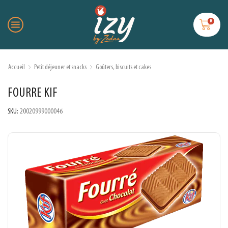
0
Accueil
Petit déjeuner et snacks
Goûters, biscuits et cakes
FOURRE KIF
SKU:
20020999000046