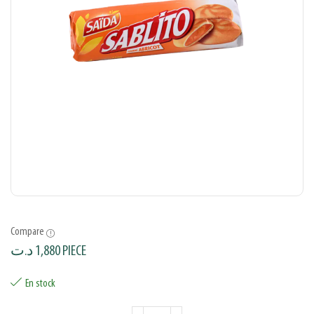
Compare
د.ت
1,880
PIECE
En stock