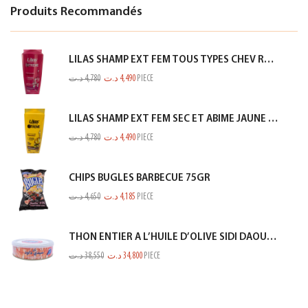
Produits Recommandés
LILAS SHAMP EXT FEM TOUS TYPES CHEV ROSE 350ML
د.ت
4,780
د.ت
4,490
PIECE
LILAS SHAMP EXT FEM SEC ET ABIME JAUNE 350ML
د.ت
4,780
د.ت
4,490
PIECE
CHIPS BUGLES BARBECUE 75GR
د.ت
4,650
د.ت
4,185
PIECE
THON ENTIER A L’HUILE D’OLIVE SIDI DAOUD 950G
د.ت
38,550
د.ت
34,800
PIECE