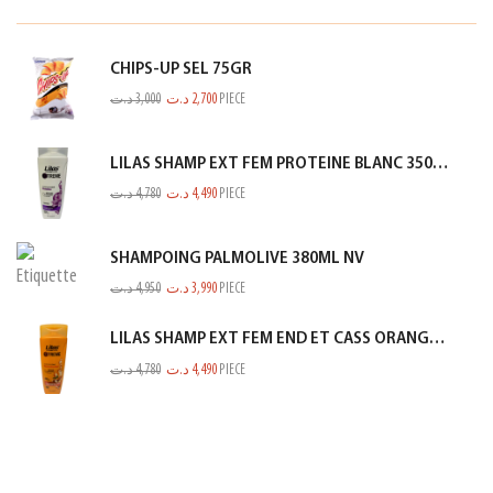
CHIPS-UP SEL 75GR
د.ت
3,000
د.ت
2,700
PIECE
LILAS SHAMP EXT FEM PROTEINE BLANC 350ML
د.ت
4,780
د.ت
4,490
PIECE
SHAMPOING PALMOLIVE 380ML NV
د.ت
4,950
د.ت
3,990
PIECE
LILAS SHAMP EXT FEM END ET CASS ORANGE 350ML
د.ت
4,780
د.ت
4,490
PIECE