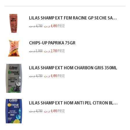
LILAS SHAMP EXT FEM RACINE GP SECHE SAUMON 350ML
د.ت
4,780
د.ت
4,490
PIECE
CHIPS-UP PAPRIKA 75GR
د.ت
3,000
د.ت
2,700
PIECE
LILAS SHAMP EXT HOM CHARBON GRIS 350ML
د.ت
4,780
د.ت
4,490
PIECE
LILAS SHAMP EXT HOM ANTI PEL CITRON BLEU 350ML
د.ت
4,780
د.ت
4,490
PIECE