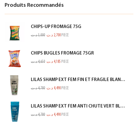
Produits Recommandés
CHIPS-UP FROMAGE 75G
د.ت
3,000
د.ت
2,700
PIECE
CHIPS BUGLES FROMAGE 75GR
د.ت
4,650
د.ت
4,185
PIECE
LILAS SHAMP EXT FEM FIN ET FRAGILE BLANC 350ML
د.ت
4,780
د.ت
4,490
PIECE
LILAS SHAMP EXT FEM ANTI CHUTE VERT BLEUTE 350ML
د.ت
4,780
د.ت
4,490
PIECE