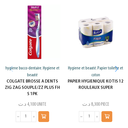
hygiene bucco-dentaire
Hygiene et
Hygiene et beauté
Papier toilette et
,
,
beauté
coton
COLGATE BROSSE A DENTS
PAPIER HYGIENIQUE KOTIS 12
ZIG ZAG SOUPLE/ZZ PLUS FH
ROULEAUX SUPER
S 1PK
د.ت
4,100
UNITE
د.ت
8,300
PIECE