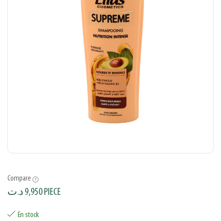
Compare
د.ت
9,950
PIECE
En stock