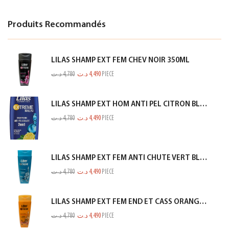
Produits Recommandés
LILAS SHAMP EXT FEM CHEV NOIR 350ML
د.ت
4,780
د.ت
4,490
PIECE
LILAS SHAMP EXT HOM ANTI PEL CITRON BLEU 350ML
د.ت
4,780
د.ت
4,490
PIECE
LILAS SHAMP EXT FEM ANTI CHUTE VERT BLEUTE 350ML
د.ت
4,780
د.ت
4,490
PIECE
LILAS SHAMP EXT FEM END ET CASS ORANGE 350ML
د.ت
4,780
د.ت
4,490
PIECE