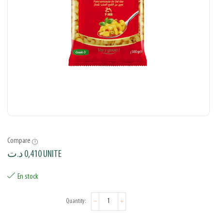
Compare
د.ت
0,410
UNITE
En stock