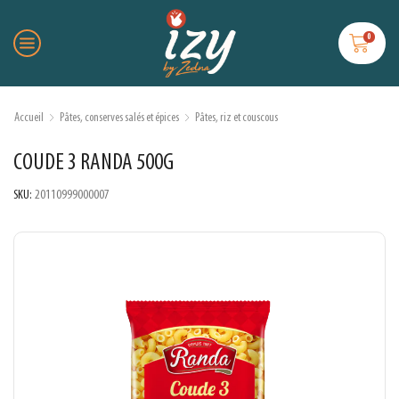
0
Accueil
Pâtes, conserves salés et épices
Pâtes, riz et couscous
COUDE 3 RANDA 500G
SKU:
20110999000007