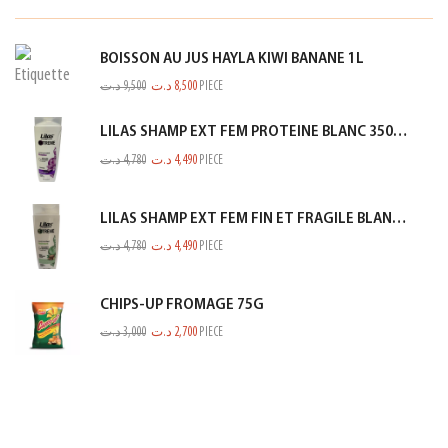
BOISSON AU JUS HAYLA KIWI BANANE 1L
د.ت
9,500
د.ت
8,500
PIECE
LILAS SHAMP EXT FEM PROTEINE BLANC 350ML
د.ت
4,780
د.ت
4,490
PIECE
LILAS SHAMP EXT FEM FIN ET FRAGILE BLANC 350ML
د.ت
4,780
د.ت
4,490
PIECE
CHIPS-UP FROMAGE 75G
د.ت
3,000
د.ت
2,700
PIECE