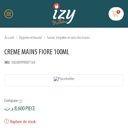
0
Accueil
Hygiene et beauté
Savon, lingettes et soins des mains
CREME MAINS FIORE 100ML
SKU:
30200999007169
Compare
د.ت
8,600
PIECE
Rupture de stock