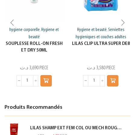
hygiene corporelle
Hygiene et
Hygiene et beauté
Serviettes
,
,
beauté
hygieniques et couches adultes
SOUPLESSE ROLL-ON FRESH
LILAS CLIP ULTRA SUPER DE8
ET DRY 50ML
د.ت
3,690
PIECE
د.ت
3,580
PIECE
Produits Recommandés
LILAS SHAMP EXT FEM COL OU MECH ROUGE 350ML