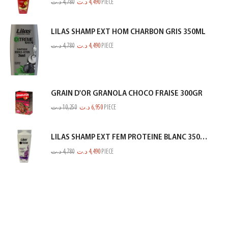
د.ت
4,780
د.ت
4,490
PIECE
LILAS SHAMP EXT HOM CHARBON GRIS 350ML
د.ت
4,780
د.ت
4,490
PIECE
GRAIN D'OR GRANOLA CHOCO FRAISE 300GR
د.ت
10,250
د.ت
6,950
PIECE
LILAS SHAMP EXT FEM PROTEINE BLANC 350ML
د.ت
4,780
د.ت
4,490
PIECE