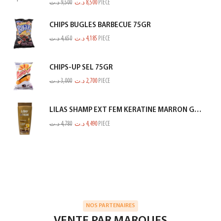
د.ت
9,500
د.ت
8,500
PIECE
CHIPS BUGLES BARBECUE 75GR
د.ت
4,650
د.ت
4,185
PIECE
CHIPS-UP SEL 75GR
د.ت
3,000
د.ت
2,700
PIECE
LILAS SHAMP EXT FEM KERATINE MARRON GOLD 350ML
د.ت
4,780
د.ت
4,490
PIECE
NOS PARTENAIRES
VENTE PAR MARQUES