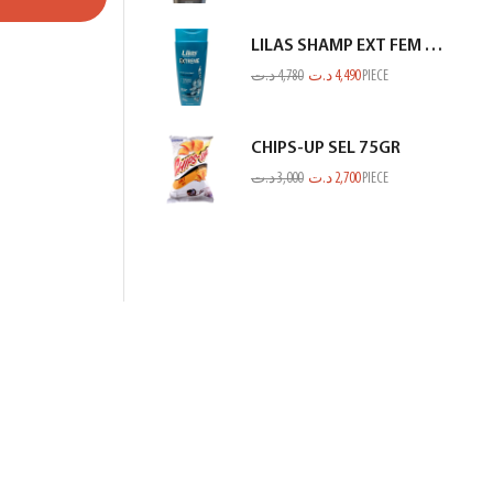
LILAS SHAMP EXT FEM ANTI CHUTE VERT BLEUTE 350ML
د.ت
4,780
د.ت
4,490
PIECE
CHIPS-UP SEL 75GR
د.ت
3,000
د.ت
2,700
PIECE