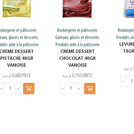
ulangerie et pâtisserie
Boulangerie et pâtisserie
Boulangeri
,
,
eaux, glaces et desserts
Gateaux, glaces et desserts
Produits ai
,
,
LEVUR
duits aide à la patisserie
Produits aide à la patisserie
10GR
CRÈME DESSERT
CRÈME DESSERT
PISTACHE 40GR
CHOCOLAT 40GR
VANOISE
VANOISE
د.ت
د.ت
0,680
PIECE
د.ت
0,750
UNITE