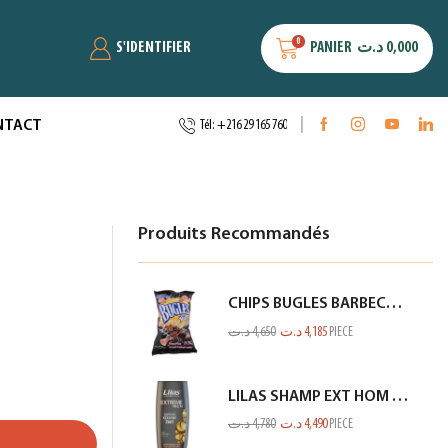
0
S'IDENTIFIER
PANIER
د.ت
0,000
NTACT
Tél: +216 29 165 760
Produits Recommandés
CHIPS BUGLES BARBECUE 75GR
د.ت
4,650
د.ت
4,185
PIECE
LILAS SHAMP EXT HOM KERATINE GRIS 350ML
د.ت
4,780
د.ت
4,490
PIECE