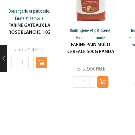
Boulangerie et pâtisserie
,
Farine et semoule
FARINE GATEAUX LA
Boulangerie et pâtisserie
Bo
,
ROSE BLANCHE 1KG
Farine et semoule
Gat
FARINE PAIN MULTI
Pro
د.ت
2,450
PIECE
CEREALE 500G RANDA
د.ت
2,650
PIECE