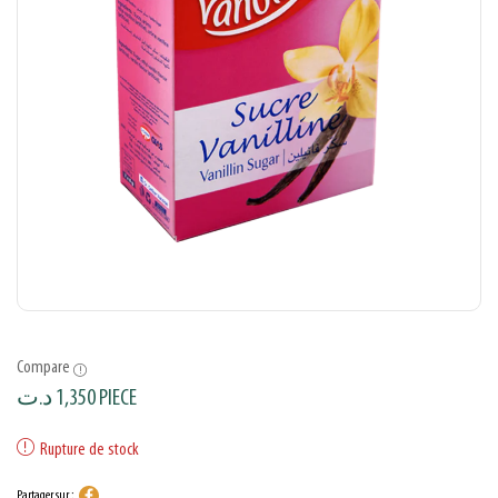
Compare
د.ت
1,350
PIECE
Rupture de stock
Partager sur :