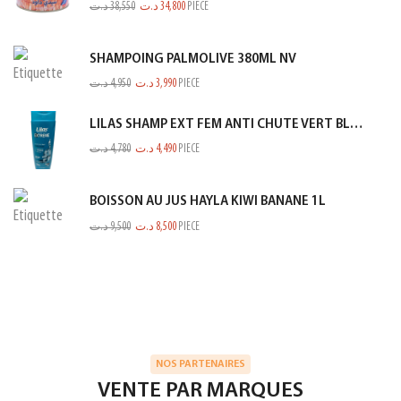
د.ت
38,550
د.ت
34,800
PIECE
SHAMPOING PALMOLIVE 380ML NV
د.ت
4,950
د.ت
3,990
PIECE
LILAS SHAMP EXT FEM ANTI CHUTE VERT BLEUTE 350ML
د.ت
4,780
د.ت
4,490
PIECE
BOISSON AU JUS HAYLA KIWI BANANE 1L
د.ت
9,500
د.ت
8,500
PIECE
NOS PARTENAIRES
VENTE PAR MARQUES