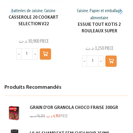
batteries de cuisine
Cuisine
Cuisine
Papier et emballage
,
,
CASSEROLE 20 COOKART
alimentaire
SELECTION V22
ESSUIE TOUT KOTIS 2
ROULEAUX SUPER
د.ت
30,900
PIECE
د.ت
3,250
PIECE
Produits Recommandés
GRAIN D'OR GRANOLA CHOCO FRAISE 300GR
د.ت
10,250
د.ت
6,950
PIECE