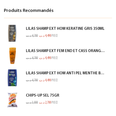
Produits Recommandés
LILAS SHAMP EXT HOM KERATINE GRIS 350ML
د.ت
4,780
د.ت
4,490
PIECE
LILAS SHAMP EXT FEM END ET CASS ORANGE 350ML
د.ت
4,780
د.ت
4,490
PIECE
LILAS SHAMP EXT HOM ANTI PEL MENTHE BLEU 350ML
د.ت
4,780
د.ت
4,490
PIECE
CHIPS-UP SEL 75GR
د.ت
3,000
د.ت
2,700
PIECE