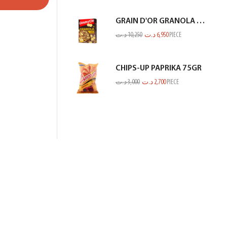
GRAIN D'OR GRANOLA CHOCO BANANE 300GR
د.ت
10,250
د.ت
6,950
PIECE
CHIPS-UP PAPRIKA 75GR
د.ت
3,000
د.ت
2,700
PIECE