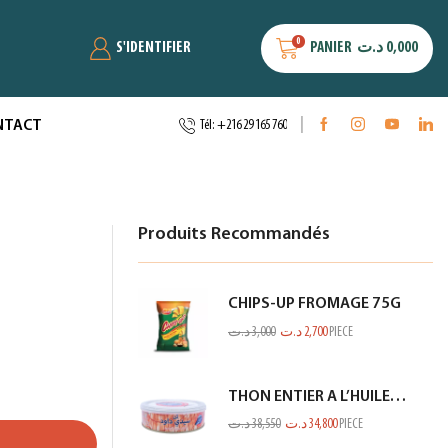
0
S'IDENTIFIER
PANIER
د.ت
0,000
NTACT
Tél: +216 29 165 760
Produits Recommandés
CHIPS-UP FROMAGE 75G
د.ت
3,000
د.ت
2,700
PIECE
THON ENTIER A L’HUILE D’OLIVE SIDI DAOUD 950G
د.ت
38,550
د.ت
34,800
PIECE