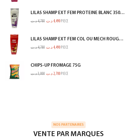
LILAS SHAMP EXT FEM PROTEINE BLANC 350ML
د.ت
4,780
د.ت
4,490
PIECE
LILAS SHAMP EXT FEM COL OU MECH ROUGE 350ML
د.ت
4,780
د.ت
4,490
PIECE
CHIPS-UP FROMAGE 75G
د.ت
3,000
د.ت
2,700
PIECE
NOS PARTENAIRES
VENTE PAR MARQUES