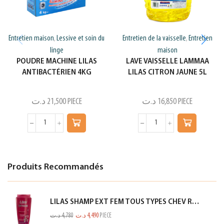
Entretien maison
Lessive et soin du
Entretien de la vaisselle
Entretien
,
,
linge
maison
POUDRE MACHINE LILAS
LAVE VAISSELLE LAMMAA
ANTIBACTÉRIEN 4KG
LILAS CITRON JAUNE 5L
د.ت
21,500
PIECE
د.ت
16,850
PIECE
Produits Recommandés
LILAS SHAMP EXT FEM TOUS TYPES CHEV ROSE 350ML
د.ت
4,780
د.ت
4,490
PIECE