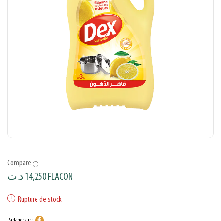
Compare
د.ت
14,250
FLACON
Rupture de stock
Partager sur :