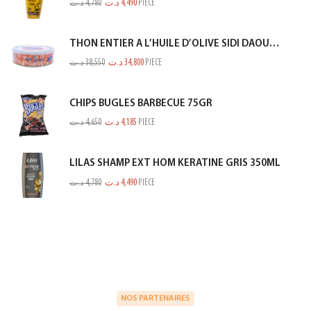
د.ت
4,780
د.ت
4,490
PIECE
THON ENTIER A L’HUILE D’OLIVE SIDI DAOUD 950G
د.ت
38,550
د.ت
34,800
PIECE
CHIPS BUGLES BARBECUE 75GR
د.ت
4,650
د.ت
4,185
PIECE
LILAS SHAMP EXT HOM KERATINE GRIS 350ML
د.ت
4,780
د.ت
4,490
PIECE
NOS PARTENAIRES