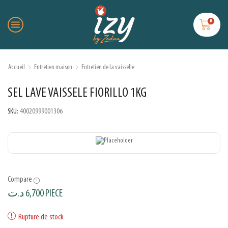
0
Accueil
Entretien maison
Entretien de la vaisselle
SEL LAVE VAISSELE FIORILLO 1KG
SKU:
40020999001306
Compare
د.ت
6,700
PIECE
Rupture de stock