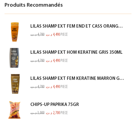
Produits Recommandés
LILAS SHAMP EXT FEM END ET CASS ORANGE 350ML
د.ت
4,780
د.ت
4,490
PIECE
LILAS SHAMP EXT HOM KERATINE GRIS 350ML
د.ت
4,780
د.ت
4,490
PIECE
LILAS SHAMP EXT FEM KERATINE MARRON GOLD 350ML
د.ت
4,780
د.ت
4,490
PIECE
CHIPS-UP PAPRIKA 75GR
د.ت
3,000
د.ت
2,700
PIECE