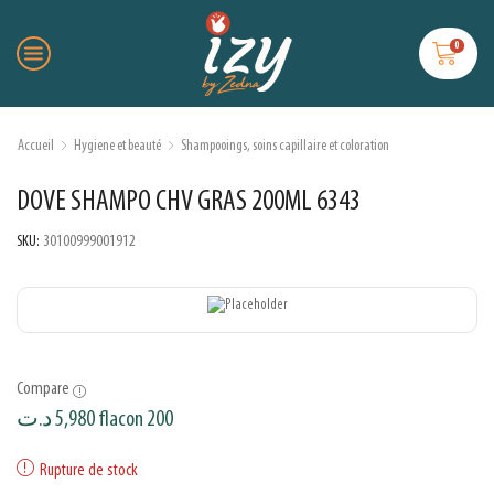
0
Accueil
Hygiene et beauté
Shampooings, soins capillaire et coloration
DOVE SHAMPO CHV GRAS 200ML 6343
SKU:
30100999001912
Compare
د.ت
5,980
flacon 200
Rupture de stock