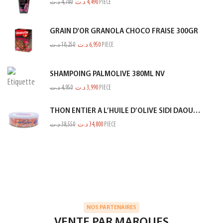
د.ت
4,780
د.ت
4,490
PIECE
GRAIN D'OR GRANOLA CHOCO FRAISE 300GR
د.ت
10,250
د.ت
6,950
PIECE
SHAMPOING PALMOLIVE 380ML NV
د.ت
4,950
د.ت
3,990
PIECE
THON ENTIER A L’HUILE D’OLIVE SIDI DAOUD 950G
د.ت
38,550
د.ت
34,800
PIECE
NOS PARTENAIRES
VENTE PAR MARQUES