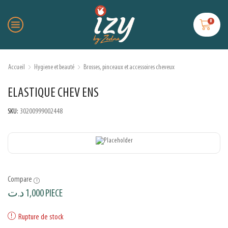
0
Accueil
Hygiene et beauté
Brosses, pinceaux et accessoires cheveux
ELASTIQUE CHEV ENS
SKU:
30200999002448
Compare
د.ت
1,000
PIECE
Rupture de stock