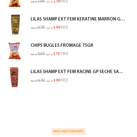
د.ت
3,000
د.ت
2,700
PIECE
LILAS SHAMP EXT FEM KERATINE MARRON GOLD 350ML
د.ت
4,780
د.ت
4,490
PIECE
CHIPS BUGLES FROMAGE 75GR
د.ت
4,650
د.ت
4,185
PIECE
LILAS SHAMP EXT FEM RACINE GP SECHE SAUMON 350ML
د.ت
4,780
د.ت
4,490
PIECE
NOS PARTENAIRES