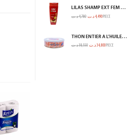
LILAS SHAMP EXT FEM COL OU MECH ROUGE 350ML
د.ت
4,780
د.ت
4,490
PIECE
THON ENTIER A L’HUILE D’OLIVE SIDI DAOUD 950G
د.ت
38,550
د.ت
34,800
PIECE