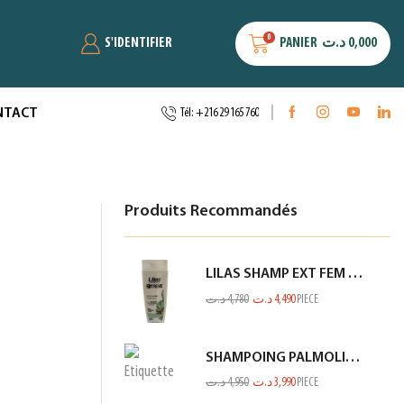
0
S'IDENTIFIER
PANIER
د.ت
0,000
NTACT
Tél: +216 29 165 760
Produits Recommandés
LILAS SHAMP EXT FEM FIN ET FRAGILE BLANC 350ML
د.ت
4,780
د.ت
4,490
PIECE
SHAMPOING PALMOLIVE 380ML NV
د.ت
4,950
د.ت
3,990
PIECE