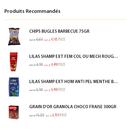
Produits Recommandés
CHIPS BUGLES BARBECUE 75GR
د.ت
4,650
د.ت
4,185
PIECE
LILAS SHAMP EXT FEM COL OU MECH ROUGE 350ML
د.ت
4,780
د.ت
4,490
PIECE
LILAS SHAMP EXT HOM ANTI PEL MENTHE BLEU 350ML
د.ت
4,780
د.ت
4,490
PIECE
GRAIN D'OR GRANOLA CHOCO FRAISE 300GR
د.ت
10,250
د.ت
6,950
PIECE