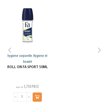
hygiene corporelle
Hygiene et
,
beauté
ROLL ON FA SPORT 50ML
د.ت
3,750
PIECE