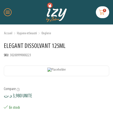
0
Accueil
Hygiene et beauté
Onglerie
ELEGANT DISSOLVANT 125ML
SKU:
30200999000223
Compare
د.ت
3,980
UNITE
En stock