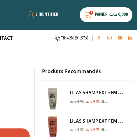
0
S'IDENTIFIER
PANIER
د.ت
0,000
NTACT
Tél: +216 29 165 760
Produits Recommandés
LILAS SHAMP EXT FEM FIN ET FRAGILE BLANC 350ML
د.ت
4,780
د.ت
4,490
PIECE
LILAS SHAMP EXT FEM RACINE GP SECHE SAUMON 350ML
د.ت
4,780
د.ت
4,490
PIECE