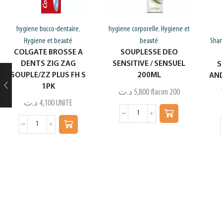
hygiene bucco-dentaire
hygiene corporelle
Hygiene et
,
,
Hygiene et beauté
beauté
Sham
COLGATE BROSSE A
SOUPLESSE DEO
DENTS ZIG ZAG
SENSITIVE / SENSUEL
S
SOUPLE/ZZ PLUS FH S
200ML
AND
1PK
د.ت
5,800
flacon 200
د.ت
4,100
UNITE