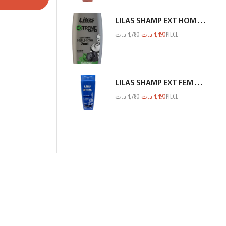
LILAS SHAMP EXT HOM CHARBON GRIS 350ML
د.ت
4,780
د.ت
4,490
PIECE
LILAS SHAMP EXT FEM ANTI PELLIC BLEU 350ML
د.ت
4,780
د.ت
4,490
PIECE