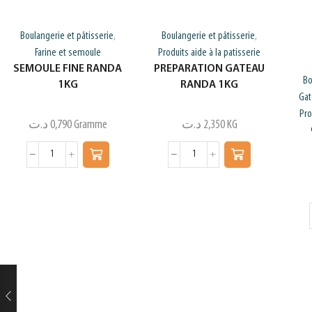
Boulangerie et pâtisserie
Boulangerie et pâtisserie
,
,
Farine et semoule
Produits aide à la patisserie
SEMOULE FINE RANDA
PREPARATION GATEAU
Bo
1KG
RANDA 1KG
Gat
Pro
د.ت
0,790
Gramme
د.ت
2,350
KG