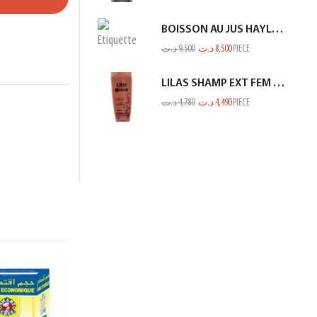
BOISSON AU JUS HAYLA KIWI BANANE 1L
د.ت
9,500
د.ت
8,500
PIECE
LILAS SHAMP EXT FEM RACINE GP SECHE SAUMON 350ML
د.ت
4,780
د.ت
4,490
PIECE