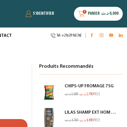
0
S'IDENTIFIER
PANIER
د.ت
0,000
NTACT
Tél: +216 29 165 760
Produits Recommandés
CHIPS-UP FROMAGE 75G
د.ت
3,000
د.ت
2,700
PIECE
LILAS SHAMP EXT HOM KERATINE GRIS 350ML
د.ت
4,780
د.ت
4,490
PIECE