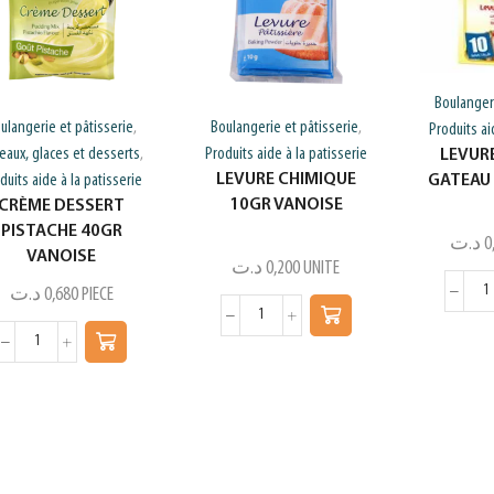
Boulangeri
ulangerie et pâtisserie
Boulangerie et pâtisserie
,
,
Produits ai
eaux, glaces et desserts
Produits aide à la patisserie
,
LEVUR
LEVURE CHIMIQUE
duits aide à la patisserie
GATEAU
10GR VANOISE
CRÈME DESSERT
PISTACHE 40GR
د.ت
0
VANOISE
د.ت
0,200
UNITE
د.ت
0,680
PIECE