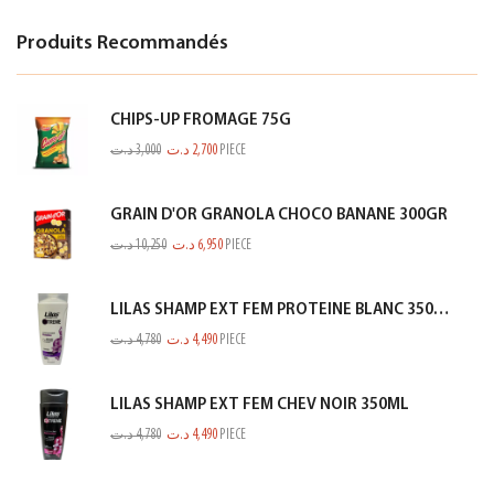
Produits Recommandés
CHIPS-UP FROMAGE 75G
د.ت
3,000
د.ت
2,700
PIECE
GRAIN D'OR GRANOLA CHOCO BANANE 300GR
د.ت
10,250
د.ت
6,950
PIECE
LILAS SHAMP EXT FEM PROTEINE BLANC 350ML
د.ت
4,780
د.ت
4,490
PIECE
LILAS SHAMP EXT FEM CHEV NOIR 350ML
د.ت
4,780
د.ت
4,490
PIECE