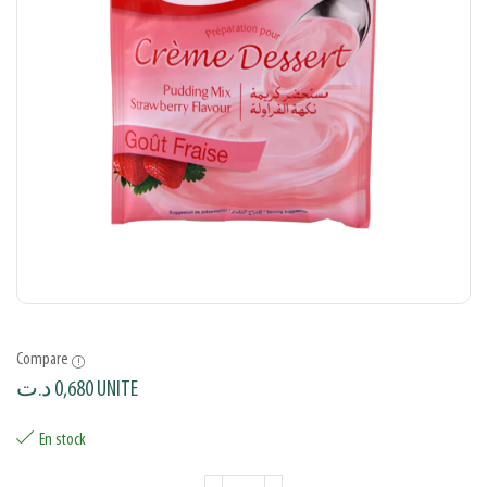
Compare
د.ت
0,680
UNITE
En stock