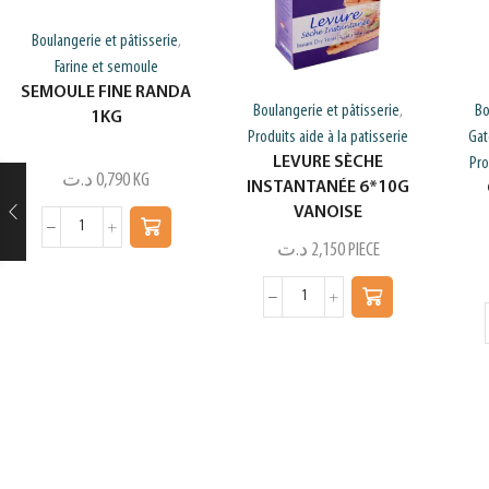
Boulangerie et pâtisserie
,
Farine et semoule
SEMOULE FINE RANDA
Boulangerie et pâtisserie
Bo
,
1KG
Produits aide à la patisserie
Gat
LEVURE SÈCHE
Pro
د.ت
0,790
KG
INSTANTANÉE 6*10G
VANOISE
د.ت
2,150
PIECE