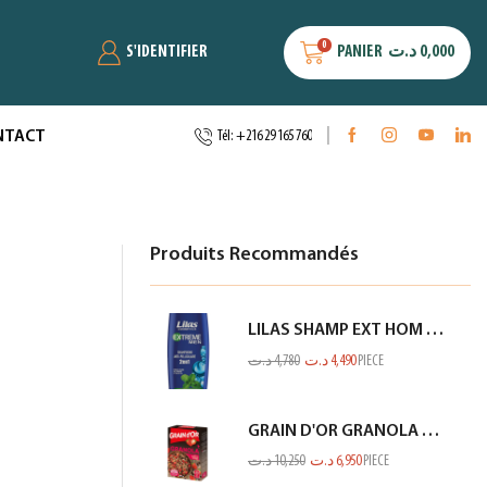
0
S'IDENTIFIER
PANIER
د.ت
0,000
NTACT
Tél: +216 29 165 760
Produits Recommandés
LILAS SHAMP EXT HOM ANTI PEL MENTHE BLEU 350ML
د.ت
4,780
د.ت
4,490
PIECE
GRAIN D'OR GRANOLA CHOCO FRAISE 300GR
د.ت
10,250
د.ت
6,950
PIECE