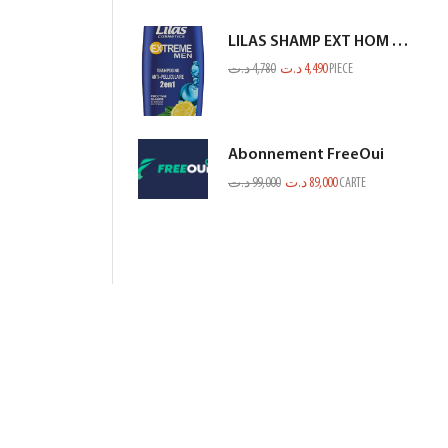
LILAS SHAMP EXT HOM ANTI PEL CITRON BLEU 350ML
د.ت
4,780
د.ت
4,490
PIECE
Abonnement FreeOui
د.ت
99,000
د.ت
89,000
CARTE