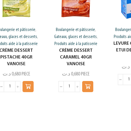
ulangerie et pâtisserie
Boulangerie et pâtisserie
Boulangeri
,
,
eaux, glaces et desserts
Gateaux, glaces et desserts
Produits ai
,
,
LEVURE 
duits aide à la patisserie
Produits aide à la patisserie
ETUI D
CRÈME DESSERT
CRÈME DESSERT
PISTACHE 40GR
CARAMEL 40GR
VANOISE
VANOISE
د.ت
د.ت
0,680
PIECE
د.ت
0,680
PIECE