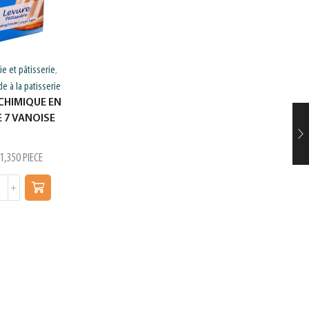
Boulangerie et pâ
e et pâtisserie
,
Produits aide à la 
de à la patisserie
LEVURE CHI
CHIMIQUE EN
GATEAU SMAR
E 7 VANOISE
10G
د.ت
0,180
SA
1,350
PIECE