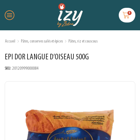
0
Accueil
Pâtes, conserves salés et épices
Pâtes, riz et couscous
EPI DOR LANGUE D’OISEAU 500G
SKU:
20120999000084