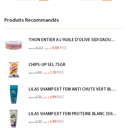
Produits Recommandés
THON ENTIER A L’HUILE D’OLIVE SIDI DAOUD 950G
د.ت
38,550
د.ت
34,800
PIECE
CHIPS-UP SEL 75GR
د.ت
3,000
د.ت
2,700
PIECE
LILAS SHAMP EXT FEM ANTI CHUTE VERT BLEUTE 350ML
د.ت
4,780
د.ت
4,490
PIECE
LILAS SHAMP EXT FEM PROTEINE BLANC 350ML
د.ت
4,780
د.ت
4,490
PIECE