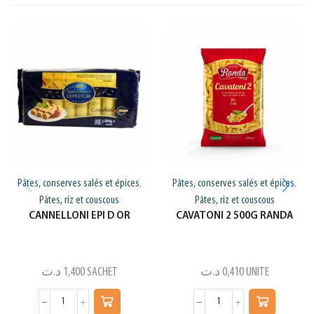
Pâtes, conserves salés et épices
Pâtes, conserves salés et épices
,
,
Pâtes, riz et couscous
Pâtes, riz et couscous
CANNELLONI EPI D OR
CAVATONI 2 500G RANDA
د.ت
1,400
SACHET
د.ت
0,410
UNITE