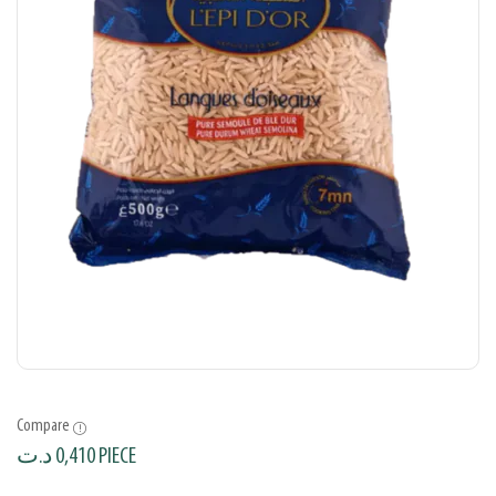
Compare
د.ت
0,410
PIECE