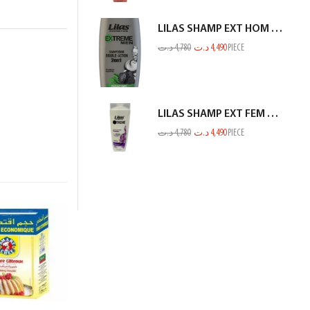
LILAS SHAMP EXT HOM CHARBON GRIS 350ML
د.ت
4,780
د.ت
4,490
PIECE
LILAS SHAMP EXT FEM PROTEINE BLANC 350ML
د.ت
4,780
د.ت
4,490
PIECE