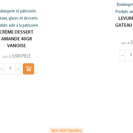
Boulangeri
ulangerie et pâtisserie
,
Produits ai
eaux, glaces et desserts
,
LEVUR
duits aide à la patisserie
GATEAU
CRÈME DESSERT
AMANDE 40GR
د.ت
0
VANOISE
د.ت
0,680
PIECE
NOS PARTENAIRES