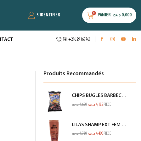
0
S'IDENTIFIER
PANIER
د.ت
0,000
NTACT
Tél: +216 29 165 760
Produits Recommandés
CHIPS BUGLES BARBECUE 75GR
د.ت
4,650
د.ت
4,185
PIECE
LILAS SHAMP EXT FEM RACINE GP SECHE SAUMON 350ML
د.ت
4,780
د.ت
4,490
PIECE