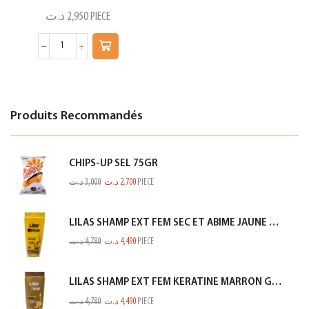
د.ت
2,950
PIECE
Produits Recommandés
CHIPS-UP SEL 75GR
د.ت
3,000
د.ت
2,700
PIECE
LILAS SHAMP EXT FEM SEC ET ABIME JAUNE 350ML
د.ت
4,780
د.ت
4,490
PIECE
LILAS SHAMP EXT FEM KERATINE MARRON GOLD 350ML
د.ت
4,780
د.ت
4,490
PIECE