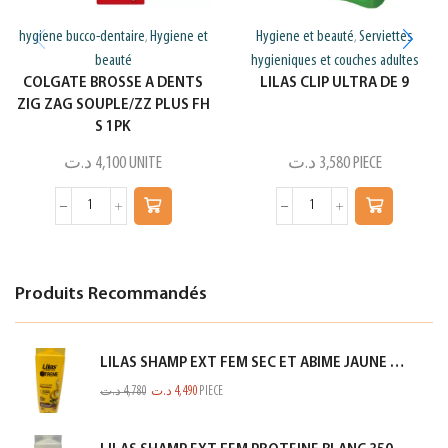
hygiene bucco-dentaire
Hygiene et
Hygiene et beauté
Serviettes
,
,
beauté
hygieniques et couches adultes
COLGATE BROSSE A DENTS
LILAS CLIP ULTRA DE 9
ZIG ZAG SOUPLE/ZZ PLUS FH
S 1PK
د.ت
4,100
UNITE
د.ت
3,580
PIECE
Produits Recommandés
LILAS SHAMP EXT FEM SEC ET ABIME JAUNE 350ML
د.ت
4,780
د.ت
4,490
PIECE