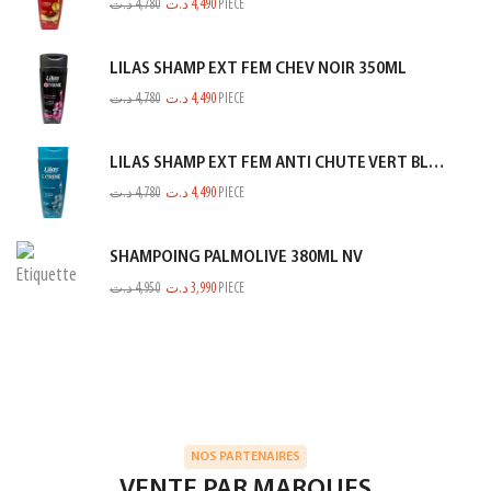
د.ت
4,780
د.ت
4,490
PIECE
LILAS SHAMP EXT FEM CHEV NOIR 350ML
د.ت
4,780
د.ت
4,490
PIECE
LILAS SHAMP EXT FEM ANTI CHUTE VERT BLEUTE 350ML
د.ت
4,780
د.ت
4,490
PIECE
SHAMPOING PALMOLIVE 380ML NV
د.ت
4,950
د.ت
3,990
PIECE
NOS PARTENAIRES
VENTE PAR MARQUES