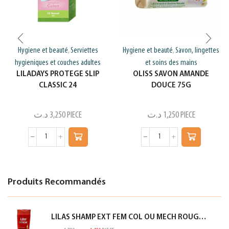
Hygiene et beauté
Serviettes
Hygiene et beauté
Savon, lingettes
,
,
hygieniques et couches adultes
et soins des mains
LILADAYS PROTEGE SLIP
OLISS SAVON AMANDE
CLASSIC 24
DOUCE 75G
د.ت
3,250
PIECE
د.ت
1,250
PIECE
Produits Recommandés
LILAS SHAMP EXT FEM COL OU MECH ROUGE 350ML