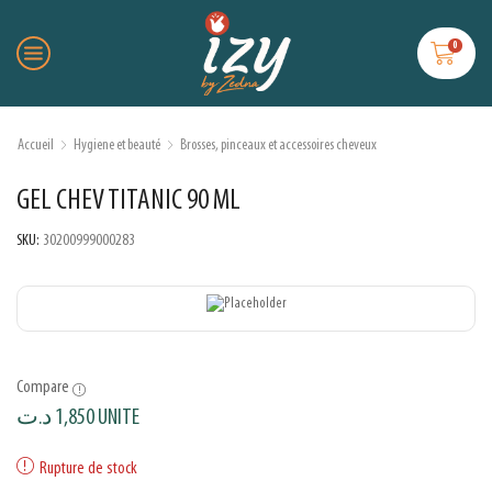
0
Accueil
Hygiene et beauté
Brosses, pinceaux et accessoires cheveux
GEL CHEV TITANIC 90 ML
SKU:
30200999000283
Compare
د.ت
1,850
UNITE
Rupture de stock