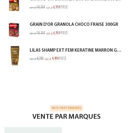
د.ت
10,250
د.ت
6,950
PIECE
GRAIN D'OR GRANOLA CHOCO FRAISE 300GR
د.ت
10,250
د.ت
6,950
PIECE
LILAS SHAMP EXT FEM KERATINE MARRON GOLD 350ML
د.ت
4,780
د.ت
4,490
PIECE
NOS PARTENAIRES
VENTE PAR MARQUES