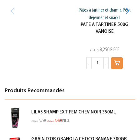
Pâtes à tartiner et chamia
Petit
,
déjeuner et snacks
PATE A TARTINER 500G
VANOISE
د.ت
8,250
PIECE
Produits Recommandés
LILAS SHAMP EXT FEM CHEV NOIR 350ML
د.ت
4,780
د.ت
4,490
PIECE
GRAIN D'OR GRANOLA CHOCO BANANE 300GR