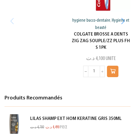
hygiene bucco-dentaire
Hygiene et
,
beauté
COLGATE BROSSE A DENTS
ZIG ZAG SOUPLE/ZZ PLUS FH
S 1PK
د.ت
4,100
UNITE
Produits Recommandés
LILAS SHAMP EXT HOM KERATINE GRIS 350ML
د.ت
4,780
د.ت
4,490
PIECE