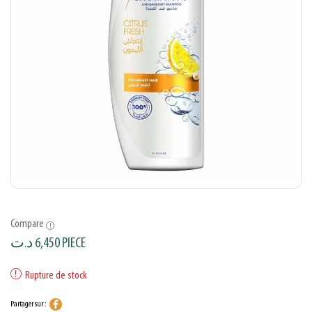
Compare
د.ت
6,450
PIECE
Rupture de stock
Partager sur :