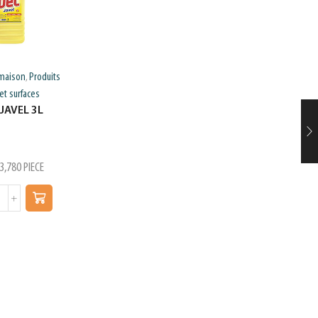
 maison
Produits
Entretien de la va
,
et surfaces
Entretien ma
JAVEL 3L
LIQUIDE VAI
LILAS CITRON
580ML
3,780
PIECE
د.ت
3,350
P