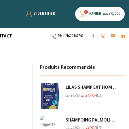
0
S'IDENTIFIER
PANIER
د.ت
0,000
NTACT
Tél: +216 29 165 760
Produits Recommandés
LILAS SHAMP EXT HOM ANTI PEL CITRON BLEU 350ML
د.ت
4,780
د.ت
4,490
PIECE
SHAMPOING PALMOLIVE 380ML NV
د.ت
4,950
د.ت
3,990
PIECE