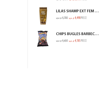
LILAS SHAMP EXT FEM KERATINE MARRON GOLD 350ML
د.ت
4,780
د.ت
4,490
PIECE
CHIPS BUGLES BARBECUE 75GR
د.ت
4,650
د.ت
4,185
PIECE