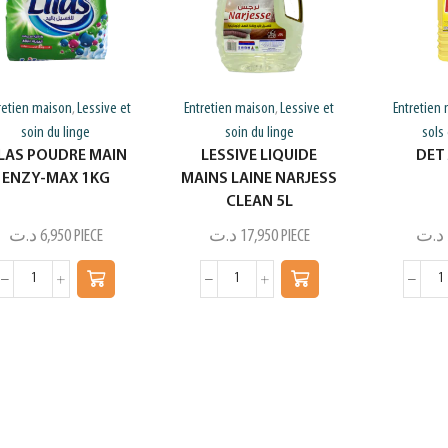
retien maison
Lessive et
Entretien maison
Lessive et
Entretien
,
,
soin du linge
soin du linge
sols 
ILAS POUDRE MAIN
LESSIVE LIQUIDE
DET 
ENZY-MAX 1KG
MAINS LAINE NARJESS
CLEAN 5L
د.ت
6,950
PIECE
د.ت
17,950
PIECE
د.ت