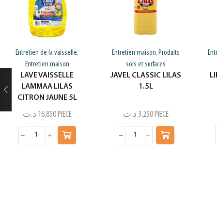
Entretien de la vaisselle
Entretien maison
Produits
Ent
,
,
Entretien maison
sols et surfaces
LAVE VAISSELLE
JAVEL CLASSIC LILAS
L
LAMMAA LILAS
1.5L
CITRON JAUNE 5L
د.ت
16,850
PIECE
د.ت
3,250
PIECE