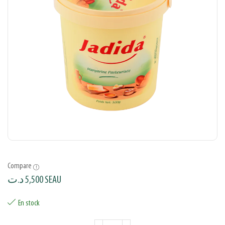
Compare
د.ت
5,500
SEAU
En stock