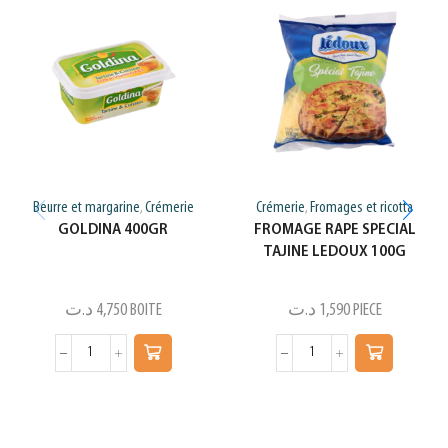
Beurre et margarine
Crémerie
Crémerie
Fromages et ricotta
,
,
GOLDINA 400GR
FROMAGE RAPE SPECIAL
TAJINE LEDOUX 100G
د.ت
4,750
BOITE
د.ت
1,590
PIECE