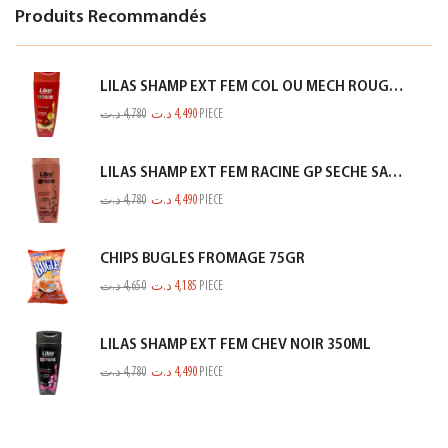
Produits Recommandés
LILAS SHAMP EXT FEM COL OU MECH ROUGE 350ML
د.ت
4,780
د.ت
4,490
PIECE
LILAS SHAMP EXT FEM RACINE GP SECHE SAUMON 350ML
د.ت
4,780
د.ت
4,490
PIECE
CHIPS BUGLES FROMAGE 75GR
د.ت
4,650
د.ت
4,185
PIECE
LILAS SHAMP EXT FEM CHEV NOIR 350ML
د.ت
4,780
د.ت
4,490
PIECE