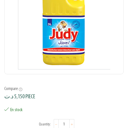
Compare
د.ت
5,150
PIECE
En stock