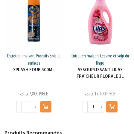
Entretien maison
Produits sols et
Entretien maison
Lessive et soin du
,
,
surfaces
linge
SPLASH FOUR 500ML
ASSOUPLISSANT LILAS
FRAÎCHEUR FLORALE 3L
د.ت
7,800
PIECE
د.ت
17,400
PIECE
Produits Recommandés