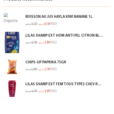
BOISSON AU JUS HAYLA KIWI BANANE 1L
د.ت
9,500
د.ت
8,500
PIECE
LILAS SHAMP EXT HOM ANTI PEL CITRON BLEU 350ML
د.ت
4,780
د.ت
4,490
PIECE
CHIPS-UP PAPRIKA 75GR
د.ت
3,000
د.ت
2,700
PIECE
LILAS SHAMP EXT FEM TOUS TYPES CHEV ROSE 350ML
د.ت
4,780
د.ت
4,490
PIECE