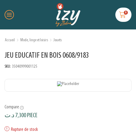
0
Accueil
Mode, linge et loisirs
Jouets
JEU EDUCATIF EN BOIS 0608/9183
SKU:
35040999001125
Compare
د.ت
7,300
PIECE
Rupture de stock