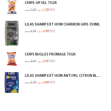
CHIPS-UP SEL 75GR
د.ت
3,000
د.ت
2,700
PIECE
LILAS SHAMP EXT HOM CHARBON GRIS 350ML
د.ت
4,780
د.ت
4,490
PIECE
CHIPS BUGLES FROMAGE 75GR
د.ت
4,650
د.ت
4,185
PIECE
LILAS SHAMP EXT HOM ANTI PEL CITRON BLEU 350ML
د.ت
4,780
د.ت
4,490
PIECE