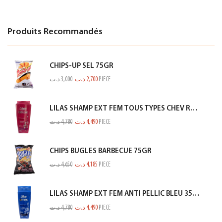
Produits Recommandés
CHIPS-UP SEL 75GR
د.ت
3,000
د.ت
2,700
PIECE
LILAS SHAMP EXT FEM TOUS TYPES CHEV ROSE 350ML
د.ت
4,780
د.ت
4,490
PIECE
CHIPS BUGLES BARBECUE 75GR
د.ت
4,650
د.ت
4,185
PIECE
LILAS SHAMP EXT FEM ANTI PELLIC BLEU 350ML
د.ت
4,780
د.ت
4,490
PIECE