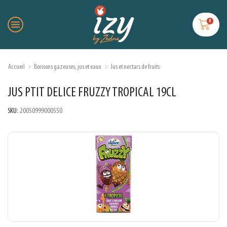
0
Accueil
Boissons gazeuses, jus et eaux
Jus et nectars de fruits
JUS PTIT DELICE FRUZZY TROPICAL 19CL
SKU:
20050999000550