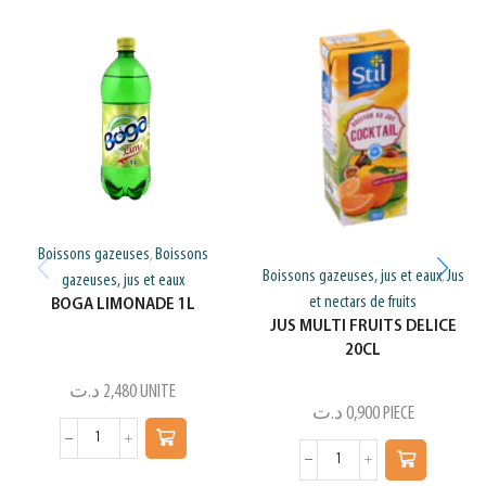
Boissons gazeuses
Boissons
,
Boissons gazeuses, jus et eaux
Jus
,
gazeuses, jus et eaux
et nectars de fruits
BOGA LIMONADE 1L
JUS MULTI FRUITS DELICE
20CL
د.ت
2,480
UNITE
د.ت
0,900
PIECE