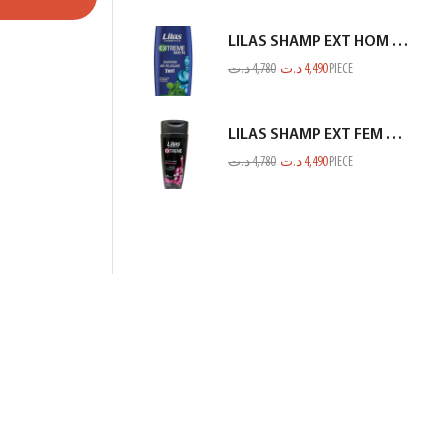
LILAS SHAMP EXT HOM ANTI PEL MENTHE BLEU 350ML
د.ت
4,780
د.ت
4,490
PIECE
LILAS SHAMP EXT FEM CHEV NOIR 350ML
د.ت
4,780
د.ت
4,490
PIECE