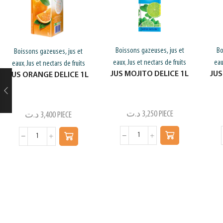
Boissons gazeuses, jus et
Bo
Boissons gazeuses, jus et
eaux
Jus et nectars de fruits
ea
,
eaux
Jus et nectars de fruits
,
JUS MOJITO DELICE 1L
JUS
JUS ORANGE DELICE 1L
د.ت
3,250
PIECE
د.ت
3,400
PIECE