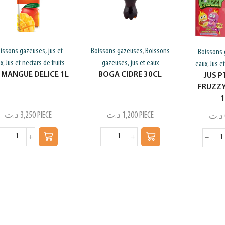
issons gazeuses, jus et
Boissons gazeuses
Boissons
,
Boissons 
ux
Jus et nectars de fruits
gazeuses, jus et eaux
,
eaux
Jus et
,
 MANGUE DELICE 1L
BOGA CIDRE 30CL
JUS P
FRUZZY
د.ت
3,250
PIECE
د.ت
1,200
PIECE
د.ت