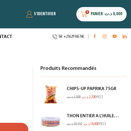
0
S'IDENTIFIER
PANIER
د.ت
0,000
NTACT
Tél: +216 29 165 760
Produits Recommandés
CHIPS-UP PAPRIKA 75GR
د.ت
3,000
د.ت
2,700
PIECE
THON ENTIER A L’HUILE D’OLIVE SIDI DAOUD 950G
د.ت
38,550
د.ت
34,800
PIECE