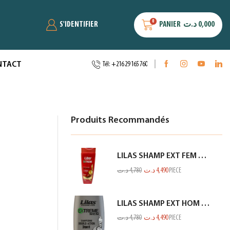
0
S'IDENTIFIER
PANIER
د.ت
0,000
NTACT
Tél: +216 29 165 760
Produits Recommandés
LILAS SHAMP EXT FEM COL OU MECH ROUGE 350ML
د.ت
4,780
د.ت
4,490
PIECE
LILAS SHAMP EXT HOM CHARBON GRIS 350ML
د.ت
4,780
د.ت
4,490
PIECE