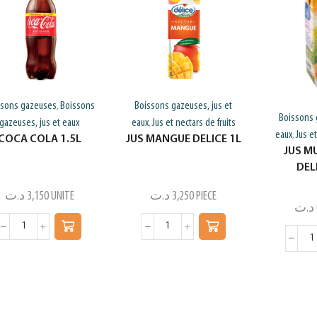
ssons gazeuses
Boissons
Boissons gazeuses, jus et
,
Boissons 
gazeuses, jus et eaux
eaux
Jus et nectars de fruits
,
eaux
Jus et
,
COCA COLA 1.5L
JUS MANGUE DELICE 1L
JUS MU
DEL
د.ت
3,150
UNITE
د.ت
3,250
PIECE
د.ت