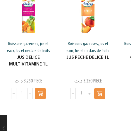
Boissons gazeuses, jus et
Boissons gazeuses, jus et
Boi
eaux
Jus et nectars de fruits
eaux
Jus et nectars de fruits
,
,
JUS DELICE
JUS PECHE DELICE 1L
MULTIVITAMINE 1L
د.ت
3,250
PIECE
د.ت
3,250
PIECE