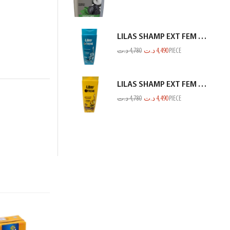
LILAS SHAMP EXT FEM ANTI CHUTE VERT BLEUTE 350ML
د.ت
4,780
د.ت
4,490
PIECE
LILAS SHAMP EXT FEM SEC ET ABIME JAUNE 350ML
د.ت
4,780
د.ت
4,490
PIECE