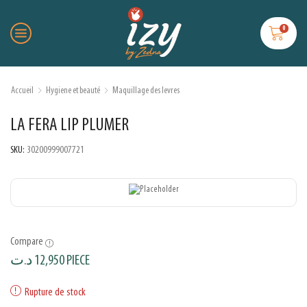
0
Accueil
Hygiene et beauté
Maquillage des levres
LA FERA LIP PLUMER
SKU:
30200999007721
Compare
د.ت
12,950
PIECE
Rupture de stock