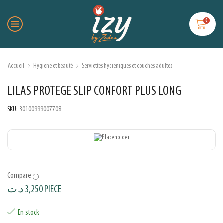
0
Accueil
Hygiene et beauté
Serviettes hygieniques et couches adultes
LILAS PROTEGE SLIP CONFORT PLUS LONG
SKU:
30100999007708
Compare
د.ت
3,250
PIECE
En stock