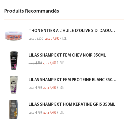
Produits Recommandés
THON ENTIER A L’HUILE D’OLIVE SIDI DAOUD 950G
د.ت
38,550
د.ت
34,800
PIECE
LILAS SHAMP EXT FEM CHEV NOIR 350ML
د.ت
4,780
د.ت
4,490
PIECE
LILAS SHAMP EXT FEM PROTEINE BLANC 350ML
د.ت
4,780
د.ت
4,490
PIECE
LILAS SHAMP EXT HOM KERATINE GRIS 350ML
د.ت
4,780
د.ت
4,490
PIECE