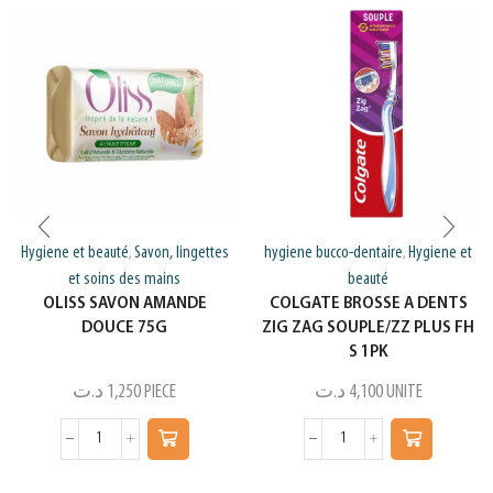
Hygiene et beauté
Savon, lingettes
hygiene bucco-dentaire
Hygiene et
,
,
et soins des mains
beauté
OLISS SAVON AMANDE
COLGATE BROSSE A DENTS
DOUCE 75G
ZIG ZAG SOUPLE/ZZ PLUS FH
S 1PK
د.ت
1,250
PIECE
د.ت
4,100
UNITE