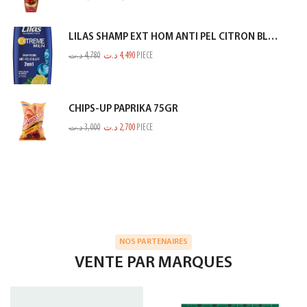
LILAS SHAMP EXT HOM ANTI PEL CITRON BLEU 350ML
د.ت
4,780
د.ت
4,490
PIECE
CHIPS-UP PAPRIKA 75GR
د.ت
3,000
د.ت
2,700
PIECE
NOS PARTENAIRES
VENTE PAR MARQUES