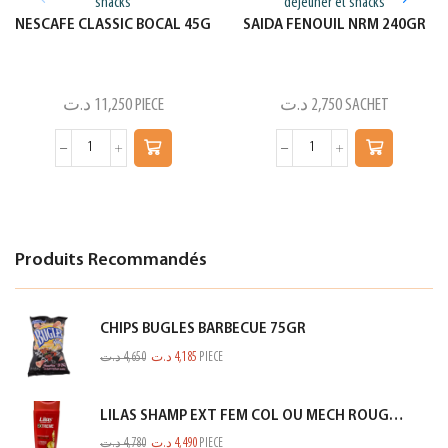
snacks
déjeuner et snacks
NESCAFE CLASSIC BOCAL 45G
SAIDA FENOUIL NRM 240GR
د.ت
11,250
PIECE
د.ت
2,750
SACHET
Produits Recommandés
CHIPS BUGLES BARBECUE 75GR
د.ت
4,650
د.ت
4,185
PIECE
LILAS SHAMP EXT FEM COL OU MECH ROUGE 350ML
د.ت
4,780
د.ت
4,490
PIECE