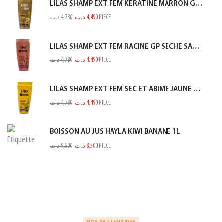
LILAS SHAMP EXT FEM KERATINE MARRON GOLD 350ML
د.ت
4,780
د.ت
4,490
PIECE
LILAS SHAMP EXT FEM RACINE GP SECHE SAUMON 350ML
د.ت
4,780
د.ت
4,490
PIECE
LILAS SHAMP EXT FEM SEC ET ABIME JAUNE 350ML
د.ت
4,780
د.ت
4,490
PIECE
BOISSON AU JUS HAYLA KIWI BANANE 1L
د.ت
9,500
د.ت
8,500
PIECE
NOS PARTENAIRES