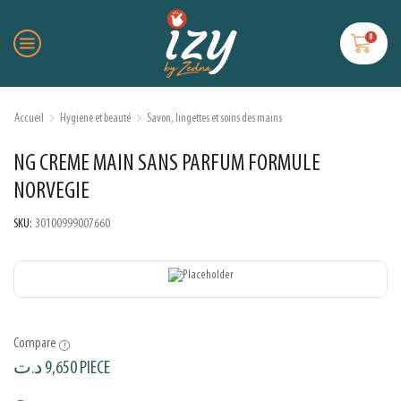
0
Accueil
Hygiene et beauté
Savon, lingettes et soins des mains
NG CREME MAIN SANS PARFUM FORMULE
NORVEGIE
SKU:
30100999007660
Compare
د.ت
9,650
PIECE